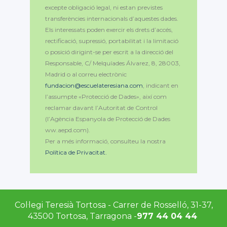
excepte obligació legal, ni estan previstes
transferències internacionals d’aquestes dades.
Els interessats poden exercir els drets d’accés,
rectificació, supressió, portabilitat i la limitació
o posició dirigint-se per escrit a la direcció del
Responsable, C/ Melquíades Álvarez, 8, 28003,
Madrid o al correu electrònic
fundacion@escuelateresiana.com
, indicant en
l’assumpte «Protecció de Dades», així com
reclamar davant l’Autoritat de Control
(l’Agència Espanyola de Protecció de Dades
ww.aepd.com).
Per a més informació, consulteu la nostra
Política de Privacitat.
Col·legi Teresià Tortosa - Carrer de Rosselló, 31-37,
43500 Tortosa, Tarragona -
977 44 04 44