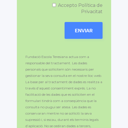
Accepto Política de
Privacitat
Fundació Escola Teresiana actua com a
responsable del tractament. Les dades
personals que sol·licitem són necessaris per
gestionar la seva consulta en el nostre lloc web.
La base per al tractament de dades es realitza a
través d’aquest consentiment exprés. La no
facilitació de les dades que es sol·liciten en el
formulari tindrà com a conseqüència que la
consulta no pugui ser atesa. Les dades es
conservaran mentre no se sol·liciti la seva
supressió i, si escau, durant els terminis legals
d’aplicació. No se cediran dades a tercers,