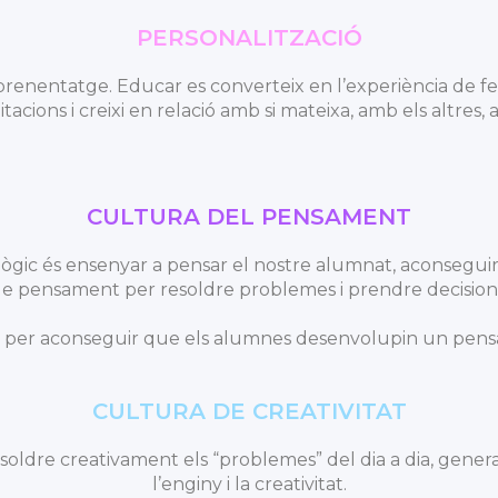
PERSONALITZACIÓ
aprenentatge. Educar es converteix en l’experiència de f
mitacions i creixi en relació amb si mateixa, amb els altres
CULTURA DEL PENSAMENT
ògic és ensenyar a pensar el nostre alumnat, aconsegui
e pensament per resoldre problemes i prendre decision
es per aconseguir que els alumnes desenvolupin un pensam
CULTURA DE CREATIVITAT
 resoldre creativament els “problemes” del dia a dia, gen
l’enginy i la creativitat.