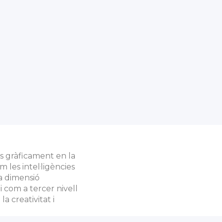
s gràficament en la
les intel·ligències
la dimensió
i com a tercer nivell
a creativitat i