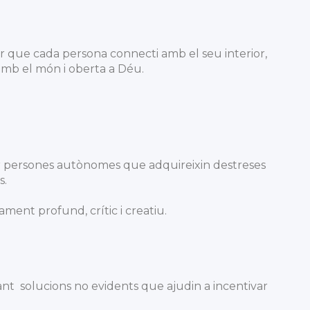
er que cada persona connecti amb el seu interior,
, amb el món i oberta a Déu.
r persones autònomes que adquireixin destreses
s.
ent profund, crític i creatiu.
erant solucions no evidents que ajudin a incentivar