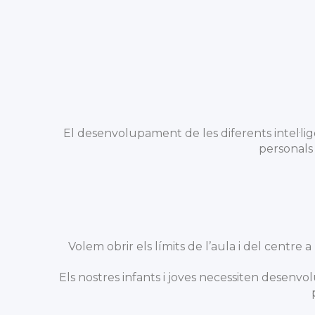
El desenvolupament de les diferents intel·li
personals 
Volem obrir els límits de l’aula i del centre
Els nostres infants i joves necessiten desen