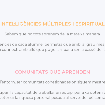
INTEL·LIGÈNCIES MÚLTIPLES I ESPIRITUAL
Sabem que no tots aprenem de la mateixa manera.
gències de cada alumne permetrà que arribi al grau més 
i connecti amb allò que pugui arribar a ser la passió de la
COMUNITATS QUE APRENDEN
 a l’entorn, ser comunitats cohesionades on siguem mestres
volupar la capacitat de treballar en equip, per això opt
potenciï la riquesa personal posada al servei del bé comú