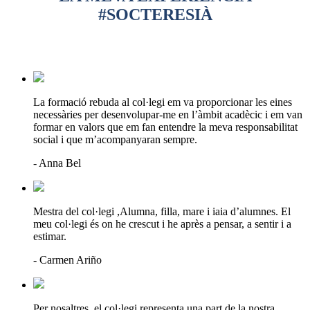
#SOCTERESIÀ
La formació rebuda al col·legi em va proporcionar les eines
necessàries per desenvolupar-me en l’àmbit acadècic i em van
formar en valors que em fan entendre la meva responsabilitat
social i que m’acompanyaran sempre.
- Anna Bel
Mestra del col·legi ,Alumna, filla, mare i iaia d’alumnes. El
meu col·legi és on he crescut i he après a pensar, a sentir i a
estimar.
- Carmen Ariño
Per nosaltres, el col·legi representa una part de la nostra