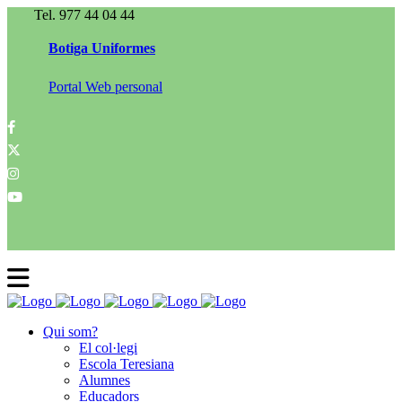
Tel. 977 44 04 44
Botiga Uniformes
Portal Web personal
Qui som?
El col·legi
Escola Teresiana
Alumnes
Educadors