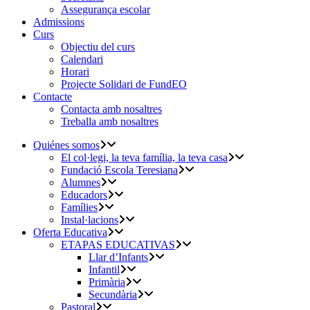
Assegurança escolar
Admissions
Curs
Objectiu del curs
Calendari
Horari
Projecte Solidari de FundEO
Contacte
Contacta amb nosaltres
Treballa amb nosaltres
Quiénes somos
El col·legi, la teva família, la teva casa
Fundació Escola Teresiana
Alumnes
Educadors
Famílies
Instal·lacions
Oferta Educativa
ETAPAS EDUCATIVAS
Llar d’Infants
Infantil
Primària
Secundària
Pastoral