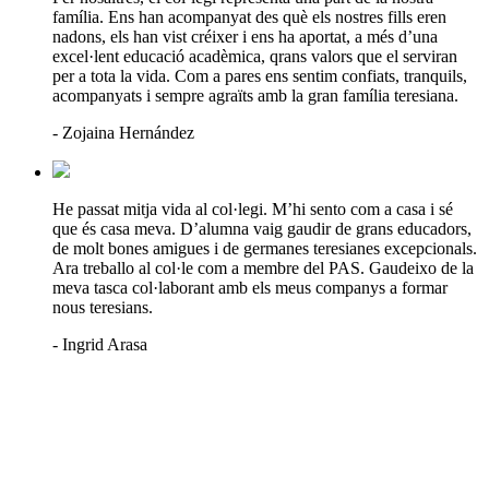
família. Ens han acompanyat des què els nostres fills eren
nadons, els han vist créixer i ens ha aportat, a més d’una
excel·lent educació acadèmica, qrans valors que el serviran
per a tota la vida. Com a pares ens sentim confiats, tranquils,
acompanyats i sempre agraïts amb la gran família teresiana.
- Zojaina Hernández
He passat mitja vida al col·legi. M’hi sento com a casa i sé
que és casa meva. D’alumna vaig gaudir de grans educadors,
de molt bones amigues i de germanes teresianes excepcionals.
Ara treballo al col·le com a membre del PAS. Gaudeixo de la
meva tasca col·laborant amb els meus companys a formar
nous teresians.
- Ingrid Arasa
Col·legi Teresià Tortosa - Carrer de Rosselló, 31-37, 43500 Tortosa,